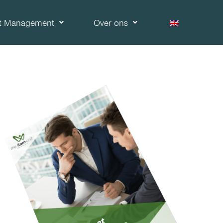
et Management
Over ons