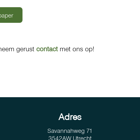
paper
 neem gerust
contact
met ons op!
Adres
Savannahweg 71
3542AW Utrecht