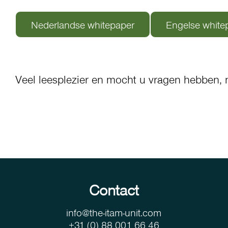
Nederlandse whitepaper
Engelse white
Veel leesplezier en mocht u vragen hebben,
Contact
info@the-itam-unit.com
+31 (0) 88 001 66 46