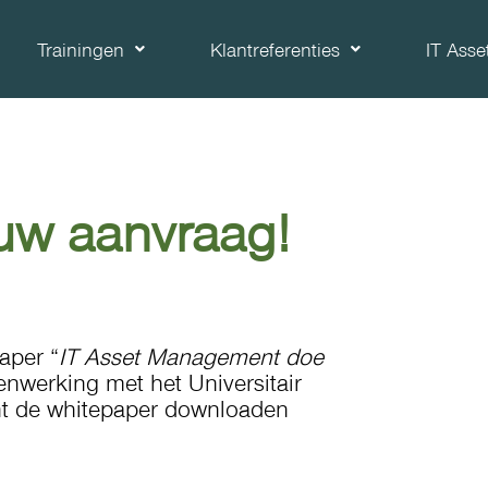
Trainingen
Klantreferenties
IT Ass
 uw aanvraag!
aper “
IT Asset Management doe
enwerking met het Universitair
t de whitepaper downloaden